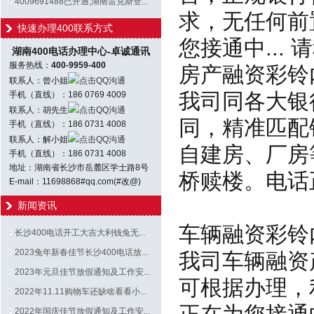
4009691488已开通;湖南雷克斯登...
求，无任何前
快速办理400联系方式
您接通中... 请
湖南400电话办理中心-卓诚通讯
服务热线：
400-9959-400
房产融资彩铃
联系人：曾小姐
点击QQ沟通
我司同各大银
手机（直线）：186 0769 4009
联系人：胡先生
点击QQ沟通
同，精准匹配
手机（直线）：186 0731 4008
联系人：解小姐
点击QQ沟通
自建房、厂房
手机（直线）：186 0731 4008
地址：湖南省长沙市岳麓区学士路8号
桥赎楼。电话正在
E-mail：11698868#qq.com(#改@)
新闻资讯
车辆融资彩铃
长沙400电话开工大吉大利钱兔无...
2023兔年新春佳节长沙400电话放...
我司车辆融资
2023年元旦佳节放假通知及工作安...
可根据办理，
2022年11.11购物车还缺啥看看小...
2022年国庆佳节放假通知及工作安...