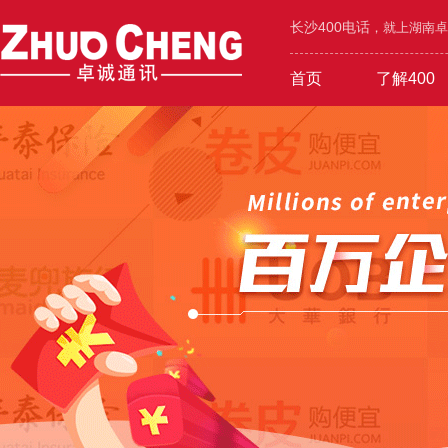
长沙400电话
，就上湖南卓诚
首页
了解400
工业/环保/能源
400价值
600元年套餐
机械/设备/五金
400功能
1000元年套餐
4000号段
400优势
广告/设