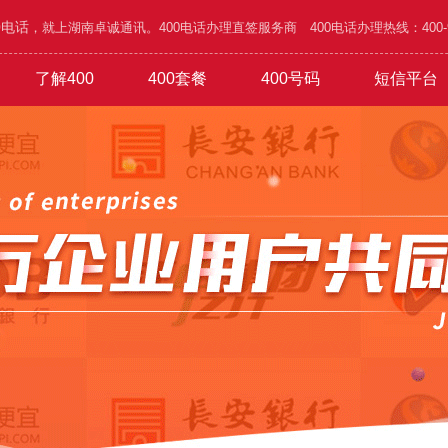
0电话
，就上湖南卓诚通讯。400电话办理直签服务商 400电话办理热线：400-995
了解400
400套餐
400号码
短信平台
/五金
功能
1000元年套餐
4000号段
400优势
广告/设计/装饰
4001号段
办理攻略
1800元年套餐
网络/通讯/科技
4006号段
1010号码
4500元年套餐
公司简介
验证短信
4007号段
家具/家私/家电
企业文化
6.8万元年
通知短信
4008号
旅