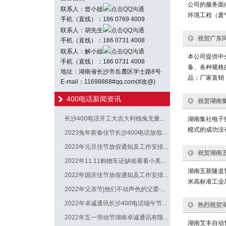
公司的服务面
联系人：曾小姐
点击QQ沟通
环境工程（废
手机（直线）：186 0769 4009
联系人：胡先生
点击QQ沟通
祝贺广东同
手机（直线）：186 0731 4008
联系人：解小姐
点击QQ沟通
本公司提供中
手机（直线）：186 0731 4008
备、各种规格
地址：湖南省长沙市岳麓区学士路8号
品；厂家直销
E-mail：11698868#qq.com(#改@)
400电话新闻资讯
祝贺湖南集
长沙400电话开工大吉大利钱兔无量...
湖南集社电子
模式的成功没
2023兔年新春佳节长沙400电话放假...
2023年元旦佳节放假通知及工作安排...
祝贺湖南五
2022年11.11购物车还缺啥看看小美...
湖南五新隧道
2022年国庆佳节放假通知及工作安排...
米高标准工业
2022年父亲节|他们不动声色的父爱-...
2022年卓诚通讯长沙400电话端午节...
热烈祝贺湖
2022年五一劳动节湖南卓诚通讯有限...
湖南艾丰自动