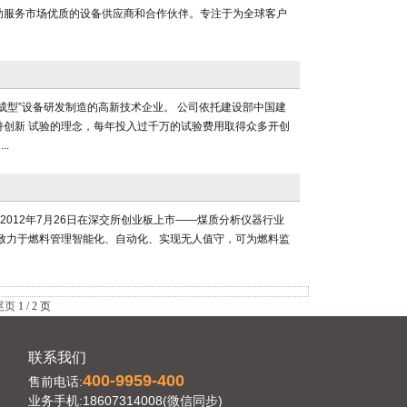
助服务市场优质的设备供应商和合作伙伴。专注于为全球客户
成型”设备研发制造的高新技术企业。 公司依托建设部中国建
创新 试验的理念，每年投入过千万的试验费用取得众多开创
.
2012年7月26日在深交所创业板上市——煤质分析仪器行业
致力于燃料管理智能化、自动化、实现无人值守，可为燃料监
尾页
1 / 2 页
联系我们
400-9959-400
售前电话:
业务手机:18607314008(微信同步)