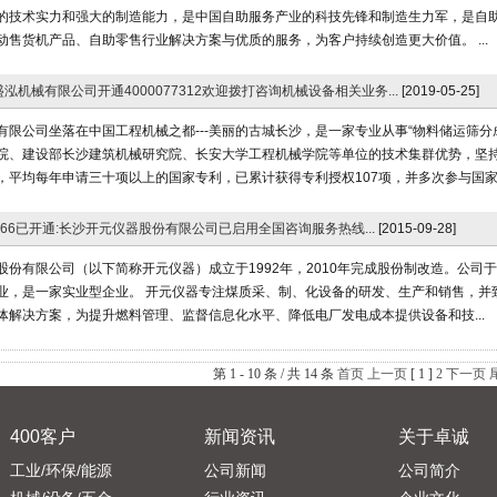
的技术实力和强大的制造能力，是中国自助服务产业的科技先锋和制造生力军，是自
动售货机产品、自助零售行业解决方案与优质的服务，为客户持续创造更大价值。 ...
泓机械有限公司开通4000077312欢迎拨打咨询机械设备相关业务...
[2019-05-25]
有限公司坐落在中国工程机械之都---美丽的古城长沙，是一家专业从事“物料储运筛分
院、建设部长沙建筑机械研究院、长安大学工程机械学院等单位的技术集群优势，坚持
，平均每年申请三十项以上的国家专利，已累计获得专利授权107项，并多次参与国家..
84866已开通:长沙开元仪器股份有限公司已启用全国咨询服务热线...
[2015-09-28]
股份有限公司（以下简称开元仪器）成立于1992年，2010年完成股份制改造。公司于
业，是一家实业型企业。 开元仪器专注煤质采、制、化设备的研发、生产和销售，并
体解决方案，为提升燃料管理、监督信息化水平、降低电厂发电成本提供设备和技...
第 1 - 10 条 / 共 14 条
首页
上一页
[ 1 ]
2
下一页
400客户
新闻资讯
关于卓诚
工业/环保/能源
公司新闻
公司简介