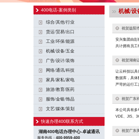
400电话-案例类别
机械/设
综合/其他/行业
祝贺益阳市
货运/贸易/出口
安兴集团由彭
工业/环保/能源
共计拥有员工6
机械/设备/五金
祝贺湖南让
广告/设计/装饰
网络/通讯/科技
让云科技以具
数据库，具体
家具/家私/家电
严苛的运行工况
旅游/教育/医药
祝贺广东祥
服饰/金银/饰品
文艺/媒体/策划
本公司具有多
VDE、JIS、
快速办理400联系方式
祝贺广东美
湖南400电话办理中心-卓诚通讯
服务热线：
400-9959-400