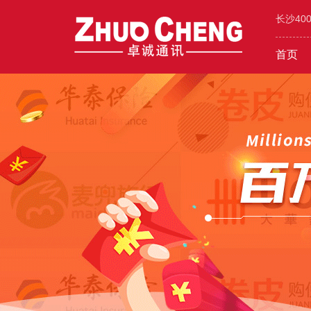
长沙40
首页
工业/环保/能源
400价值
600元年套餐
机械/设备
400