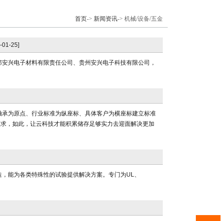
首页
->
新闻资讯
-> 机械/设备/五金
-01-25]
部安兴电子材料有限责任公司、贵州安兴电子科技有限公司，
轴承为原点、行业标准为纵座标、具体客户为横座标建立标准
须求，如此，让云科技才能积累储存足够实力去迎面解决更加
，能为各类特殊性的试验提供解决方案。专门为UL、