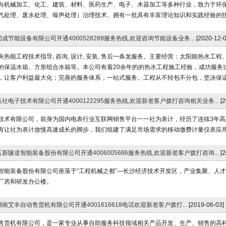
向机械加工、化工、建筑、材料、医药生产、电子、木器加工等多种行业，致力于环
气处理、废水处理、噪声处理）治理技术。拥有一批具有丰富理论知识和实践经验的技术
成节能设备有限公司开通4000528289服务热线,欢迎咨询节能设备业务...
[2020-12-0
央热能工程技术指导, 咨询, 设计, 安装, 售后一条龙服务。主要经营：太阳能热水
的保温水箱、方形组合水箱等。本公司有着20余年的的热水工程施工经验，成功服务过
，让客户利益最大化；完善的服务体系，一站式服务。工程从不转包不分包，坚决保证工
社电子技术有限公司开通4000122295服务热线,欢迎新老客户拨打咨询相关业务...
[
技术有限公司，前身为国内电表行业互联网销售平台一一社为表计，经历了连续3年高
有让社为表计放慢高速成长的脚步，我们组建了满足市场需求的移动缴费计量仪表应用系统
新隧道智能装备股份有限公司开通4006005686服务热线,欢迎新老客户拨打咨询...
[
智能装备股份有限公司座落于“工程机械之都”—长沙经济技术开发区，产业集聚、人才济
厂房和研发办公楼。
南艾丰自动售货机有限公司开通4001616618电话欢迎新老客户拨打...
[2019-06-03]
售货机有限公司，是一家专业从事自助服务科技领域相关产品开发、生产、销售的高科