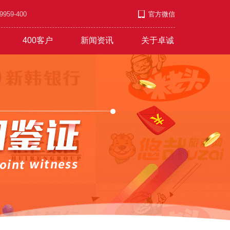
9-400
官方微信
400客户
新闻资讯
关于卓诚
套餐
段
游/教育/医药
公司新闻
招兵买马
营销短信
4009号段
行业资讯
付款方式
服饰/金银/饰品
常见问题
意见反馈
文艺/媒体/策划
彩铃录制
联系方式