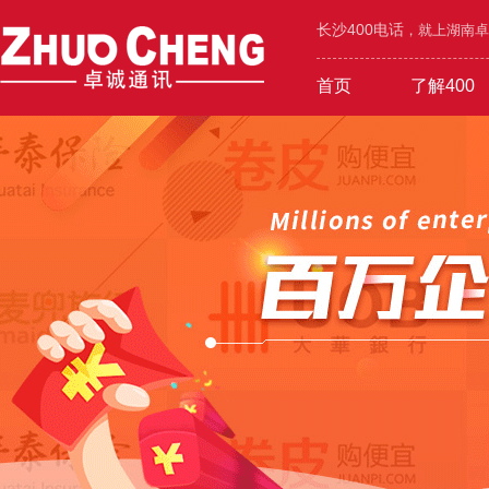
长沙400电话
，就上湖南卓诚
首页
了解400
工业/环保/能源
400价值
600元年套餐
机械/设备/五金
400功能
1000元年套餐
4000号段
400优势
广告/设