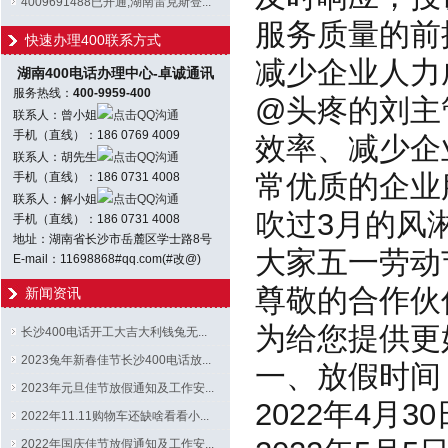
4009691488已开通;湖南雷克斯登...
服务质量的前
快速办理400联系方式
减少企业人力
湖南400电话办理中心-卓诚通讯
服务热线：
400-9959-400
@头疼的刘主
联系人：曾小姐
点击QQ沟通
手机（直线）：186 0769 4009
效率、减少企
联系人：胡先生
点击QQ沟通
常优质的企业
手机（直线）：186 0731 4008
联系人：解小姐
点击QQ沟通
吹过3月的风
手机（直线）：186 0731 4008
地址：湖南省长沙市岳麓区学士路8号
大家五一劳动
E-mail：11698868#qq.com(#改@)
尊敬的合作伙
新闻资讯
为给您提供更
长沙400电话开工大吉大利钱兔无...
2023兔年新春佳节长沙400电话放...
一、放假时间
2023年元旦佳节放假通知及工作安...
2022年4月
2022年11.11购物车还缺啥看看小...
2022年国庆佳节放假通知及工作安...